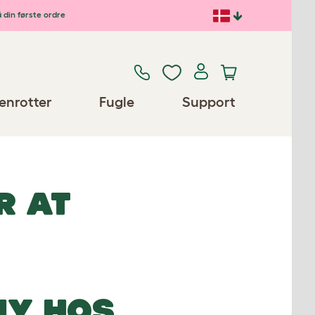
 din første ordre
enrotter
Fugle
Support
R AT
NY HOS