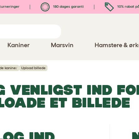
turneringer
180 dages garanti
10% rabat på
Kaniner
Marsvin
Hamstere & ørk
lde kaniner
Upload billede
G VENLIGST IND FO
LOADE ET BILLEDE
LOG IND