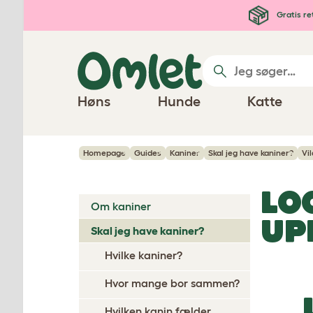
Gå til hovedindhold
Gratis re
Høns
Hunde
Katte
Homepage
Guides
Kaniner
Skal jeg have kaniner?
Vi
LO
Om kaniner
UP
Skal jeg have kaniner?
Hvilke kaniner?
Hvor mange bor sammen?
Hvilken kanin fælder