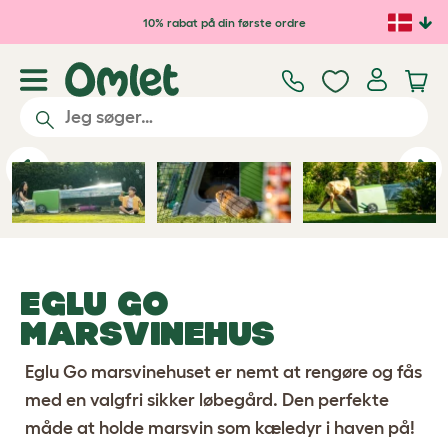
Gå til hovedindhold
10% rabat på din første ordre
Previous
Ne
EGLU GO
MARSVINEHUS
Eglu Go marsvinehuset er nemt at rengøre og fås
med en valgfri sikker løbegård. Den perfekte
måde at holde marsvin som kæledyr i haven på!