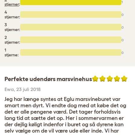
1
stjerner
:
4
0
stjerner:
3
0
stjerner:
2
0
stjerner:
1
0
stjerne:
Perfekte udendørs marsvinehus
Ewa
,
23 juli 2018
Jeg har længe syntes at Eglu marsvineburet var
smart men dyrt. Vi endte dog med at købe det og
det er alle pengene værd. Det tager forholdsvis
lang tid at sætte det op. Her i sommervarmen er
der dejlig køligt indenfor i buret og så dyrene kan
selv vælge om de vil være ude eller inde. Vi har