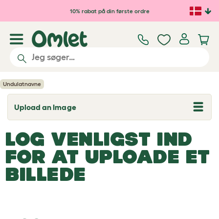
Gå til hovedindhold
10% rabat på din første ordre
Undulatnavne
Upload an Image
T
o
g
LOG VENLIGST IND
g
l
e
FOR AT UPLOADE ET
d
r
BILLEDE
o
p
d
o
w
n