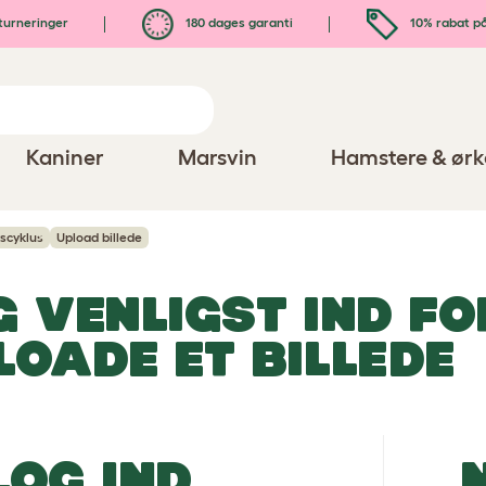
turneringer
180 dages garanti
10% rabat på
Kaniner
Marsvin
Hamstere & ørk
vscyklus
Upload billede
G VENLIGST IND FO
LOADE ET BILLEDE
LOG IND