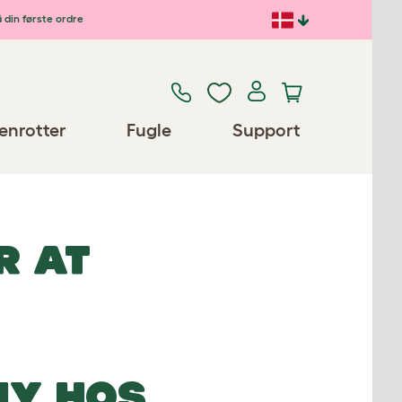
 din første ordre
enrotter
Fugle
Support
R AT
NY HOS