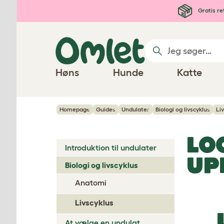
Gå til hovedindhold
Gratis re
Høns
Hunde
Katte
Homepage
Guides
Undulater
Biologi og livscyklus
Li
LO
Introduktion til undulater
UP
Biologi og livscyklus
Anatomi
Livscyklus
At vælge en undulat