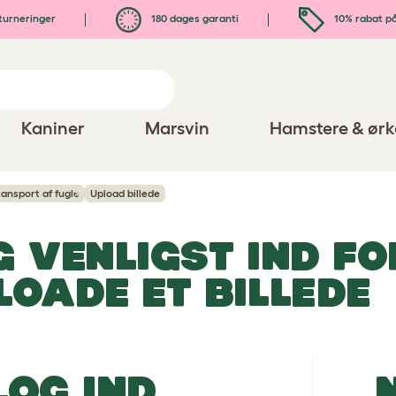
turneringer
180 dages garanti
10% rabat på
Kaniner
Marsvin
Hamstere & ørk
ransport af fugle
Upload billede
G VENLIGST IND FO
LOADE ET BILLEDE
LOG IND