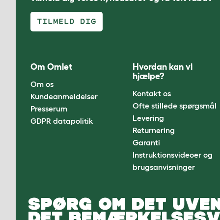
TILMELD DIG
Om Omlet
Hvordan kan vi
hjælpe?
Om os
Kontakt os
Kundeanmeldelser
Ofte stillede spørgsmål
Presserum
Levering
GDPR datapolitik
Returnering
Garanti
Instruktionsvideoer og
brugsanvisninger
SPØRG OM DET UVEN
DET BEMÆRKELSESV