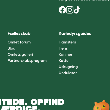
Fællesskab
Kæledyrsguides
Omlet forum
Hamsters
Blog
Høns
Omlets galleri
Kaniner
Partnerskabsprogram
Katte
Udrugning
Undulater
TEDE. OPFIND
ÆRDIGE.