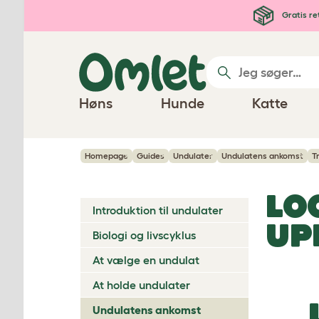
Gå til hovedindhold
Gratis re
Høns
Hunde
Katte
Homepage
Guides
Undulater
Undulatens ankomst
T
LO
Introduktion til undulater
UP
Biologi og livscyklus
At vælge en undulat
At holde undulater
Undulatens ankomst