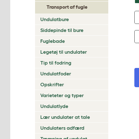
Transport af fugle
Undulatbure
Siddepinde til bure
Fuglebade
Legetøj til undulater
Tip til fodring
Undulatfoder
Opskrifter
Varieteter og typer
Undulatlyde
Lær undulater at tale
Undulaters adfærd
Tæmning af undulat