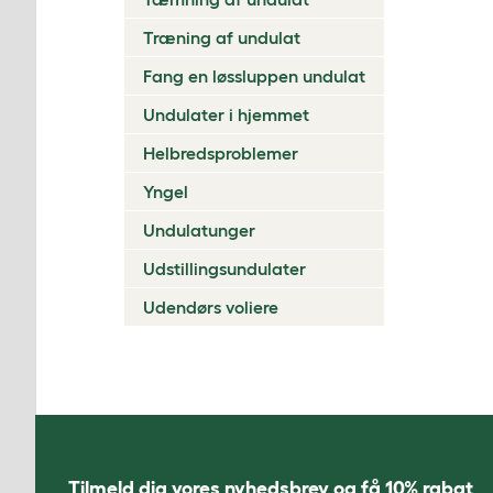
Træning af undulat
Fang en løssluppen undulat
Undulater i hjemmet
Helbredsproblemer
Yngel
Undulatunger
Udstillingsundulater
Udendørs voliere
Tilmeld dig vores nyhedsbrev og få 10% rabat