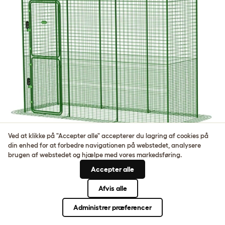
Ved at klikke på "Accepter alle" accepterer du lagring af cookies på
din enhed for at forbedre navigationen på webstedet, analysere
brugen af ​​webstedet og hjælpe med vores markedsføring.
Katteindhegning til altan - 2,7m
Accepter alle
Afvis alle
4.949,00 kr.
Administrer præferencer