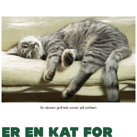
En doven grå kat sover på sofaen
ER EN KAT FOR