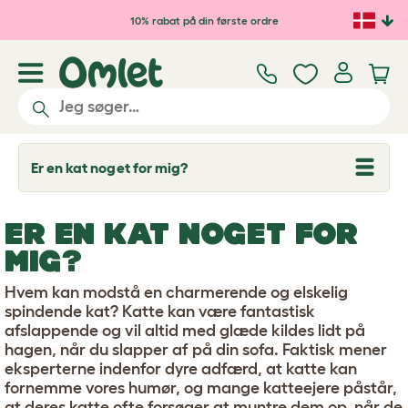
Gå til hovedindhold
10% rabat på din første ordre
Er en kat noget for mig?
T
o
g
g
ER EN KAT NOGET FOR
l
e
MIG?
d
r
o
Hvem kan modstå en charmerende og elskelig
p
spindende kat? Katte kan være fantastisk
d
afslappende og vil altid med glæde kildes lidt på
o
w
hagen, når du slapper af på din sofa. Faktisk mener
n
eksperterne indenfor dyre adfærd, at katte kan
fornemme vores humør, og mange katteejere påstår,
at deres katte ofte forsøger at muntre dem op, når de