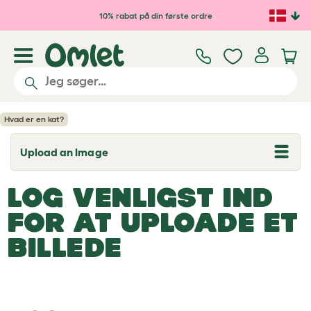
Gå til hovedindhold
10% rabat på din første ordre
Hvad er en kat?
Upload an Image
T
o
g
LOG VENLIGST IND
g
l
e
FOR AT UPLOADE ET
d
r
BILLEDE
o
p
d
o
w
n