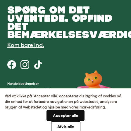
SPØRG OM DET
UVENTEDE. OPFIND
DET
BEMÆRKELSESVÆRDI
Kom bare ind.
Handelsbetingelser
Cookie- og privatlivspolitik
Cookie Settings
Ved at klikke på "Accepter alle" accepterer du lagring af cookies på
Sitemap
din enhed for at forbedre navigationen på webstedet, analysere
brugen af ​​webstedet og hjælpe med vores markedsføring.
VAT-nummer: DE317631106
Accepter alle
Virksomhedens registreringsnummer:
05028498
Afvis alle