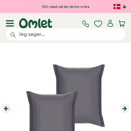
Gå til hovedindhold
10% rabat på din første ordre
Previous
Ne