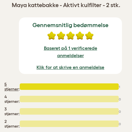
Maya kattebakke - Aktivt kulfilter - 2 stk.
Gennemsnitlig bedømmelse
Baseret på 1 verificerede
anmeldelser
Klik for at skrive en anmeldelse
5
1
stjerner
:
4
0
stjerner:
3
0
stjerner:
2
0
stjerner: