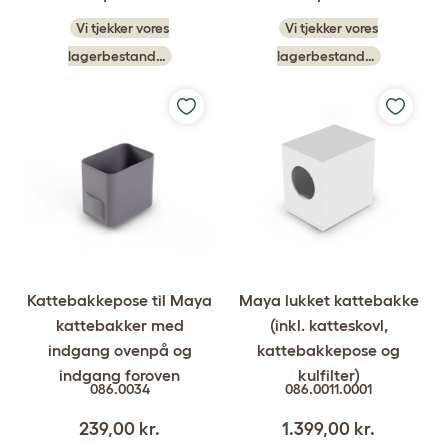
Vi tjekker vores
Vi tjekker vores
lagerbestand…
lagerbestand…
Kattebakkepose til Maya
Maya lukket kattebakke
kattebakker med
(inkl. katteskovl,
indgang ovenpå og
kattebakkepose og
indgang foroven
kulfilter)
086.0034
086.0011.0001
239,00 kr.
1.399,00 kr.