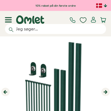
Gå til hovedindhold
10% rabat på din første ordre
Previous
Ne