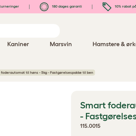
turneringer
180 dages garanti
10% rabat på
Kaniner
Marsvin
Hamstere & ørk
foderautomat til høns - 5kg - Fastgørelsespakke til ben
Smart foderau
- Fastgørelse
115.0015