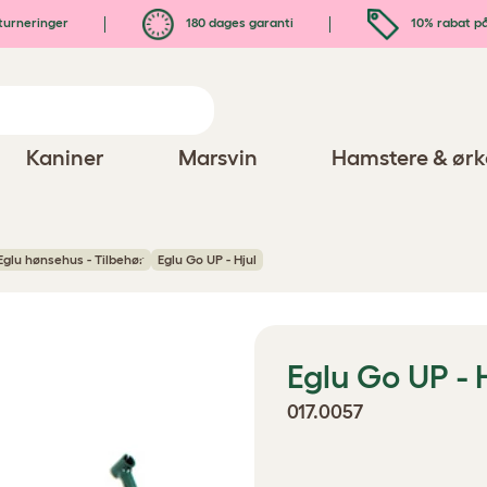
turneringer
180 dages garanti
10% rabat på
Kaniner
Marsvin
Hamstere & ørk
Eglu hønsehus - Tilbehør
Eglu Go UP - Hjul
Eglu Go UP - 
017.0057