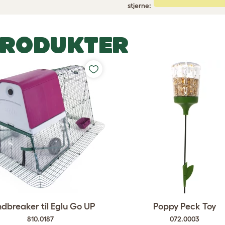
stjerne:
PRODUKTER
dbreaker til Eglu Go UP
Poppy Peck Toy
810.0187
072.0003