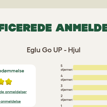
FICEREDE ANMELD
Eglu Go UP - Hjul
5
stjerner:
bedømmelse
4
stjerner:
3
stjerner:
ede anmeldelser
2
stjerner:
en anmeldelse
1