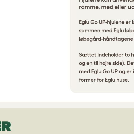
ramme, med eller u
Eglu Go UP-hjulene er 
sammen med
Eglu lø
løbegård-håndtagene er
Sættet indeholder to hj
og en til højre side). D
med Eglu Go UP og er 
former for Eglu huse.
ER