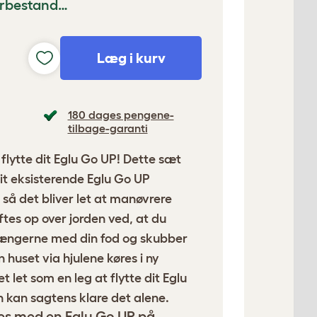
gerbestand…
Læg i kurv
180 dages pengene-
tilbage-garanti
flytte dit Eglu Go UP! Dette sæt
it eksisterende Eglu Go UP
å det bliver let at manøvrere
ftes op over jorden ved, at du
tængerne med din fod og skubber
 huset via hjulene køres i ny
t let som en leg at flytte dit Eglu
 kan sagtens klare det alene.
es med en Eglu Go UP på