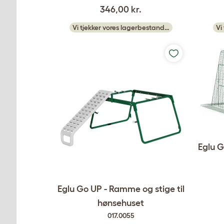
346,00 kr.
Vi tjekker vores lagerbestand…
Vi
Eglu G
Eglu Go UP - Ramme og stige til
hønsehuset
017.0055