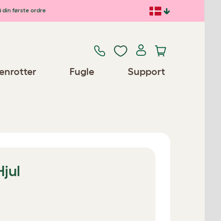
 din første ordre
enrotter
Fugle
Support
Hjul