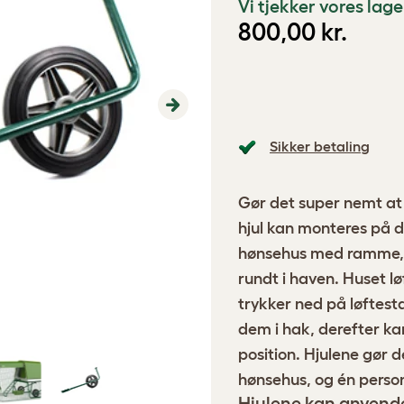
Vi tjekker vores la
800,00 kr.
Next
Sikker betaling
Gør det super nemt at 
hjul kan monteres på d
hønsehus med ramme, s
rundt i haven. Huset lø
trykker ned på løftes
dem i hak, derefter kan
position. Hjulene gør de
hønsehus, og én person
Hjulene kan anvend