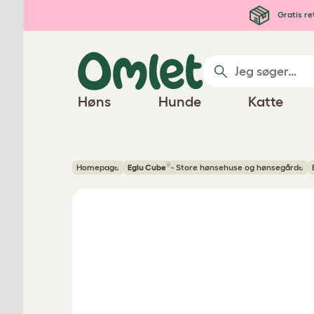
Gå til hovedindhold
Gratis re
Høns
Hunde
Katte
®
Homepage
Eglu Cube
- Store hønsehuse og hønsegårde