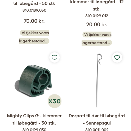
klemmer til løbegård - 12
til løbegård - 50 stk
stk.
810.0189.050
810.0199.012
70,00 kr.
20,00 kr.
Vi tjekker vores
Vi tjekker vores
lagerbestand…
lagerbestand…
Mighty Clips G - klemmer
Dørpæl til dør til løbegård
til løbegård - 30 stk.
- Sennepsgul
810.0199.030
810.0011.002