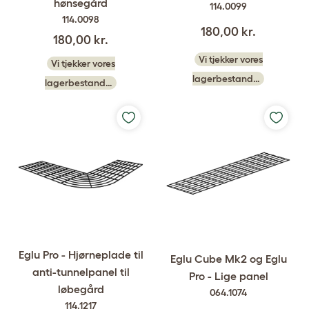
hønsegård
114.0099
114.0098
180,00 kr.
180,00 kr.
Vi tjekker vores
Vi tjekker vores
lagerbestand…
lagerbestand…
Eglu Pro - Hjørneplade til
Eglu Cube Mk2 og Eglu
anti-tunnelpanel til
Pro - Lige panel
løbegård
064.1074
114.1217