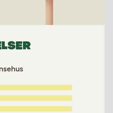
ELSER
ønsehus