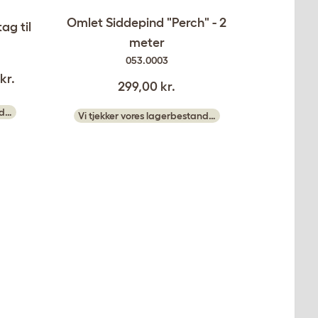
Omlet Siddepind "Perch" - 2
ag til
meter
053.0003
kr.
299,00 kr.
nd…
Vi tjekker vores lagerbestand…