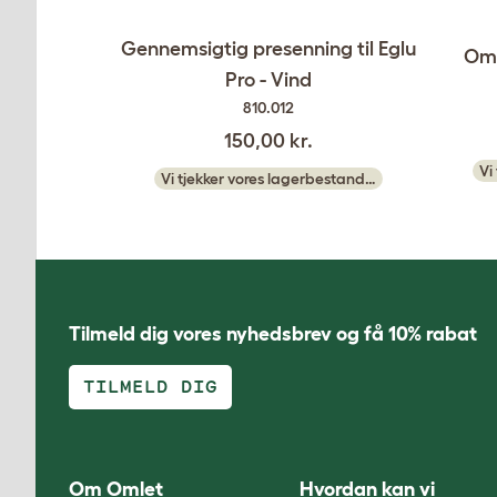
Gennemsigtig presenning til Eglu
Oml
Pro - Vind
810.012
150,00 kr.
Vi
Vi tjekker vores lagerbestand…
Tilmeld dig vores nyhedsbrev og få 10% rabat
TILMELD DIG
Om Omlet
Hvordan kan vi