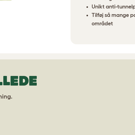
Unikt anti-tunnel
Tilføj så mange pa
området
LLEDE
ning.