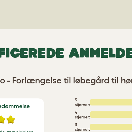
FICEREDE ANMELD
ro - Forlængelse til løbegård til h
5
stjerner:
bedømmelse
4
stjerner:
3
stjerner: