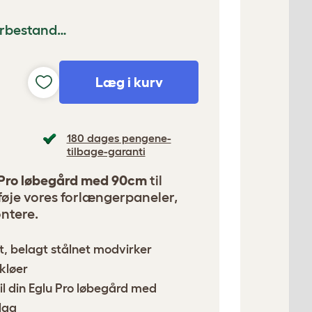
gerbestand…
Læg i kurv
180 dages pengene-
tilbage-garanti
u Pro løbegård med 90cm
til
ilføje vores forlængerpaneler,
ntere.
t, belagt stålnet modvirker
kløer
il din Eglu Pro løbegård med
lag