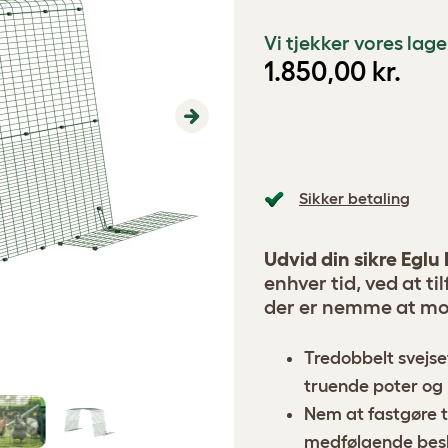
Vi tjekker vores la
1.850,00 kr.
Next
Sikker betaling
Udvid din sikre Egl
enhver tid, ved at t
der er nemme at mo
Tredobbelt svejse
truende poter og 
Nem at fastgøre t
medfølgende bes