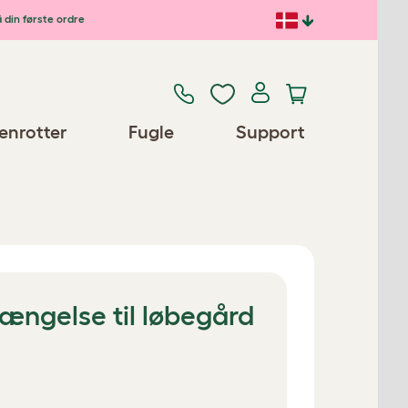
 din første ordre
enrotter
Fugle
Support
rlængelse til løbegård