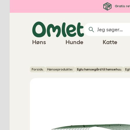
Gå til hovedindhold
Gratis re
Høns
Hunde
Katte
Forside
Hønseprodukter
Eglu hønsegård til hønsehus
Egl