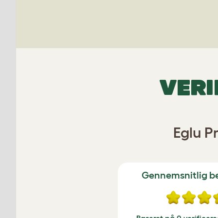
VERI
Eglu P
Gennemsnitlig 