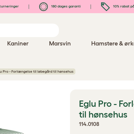
turneringer
180 dages garanti
10% rabat på
Kaniner
Marsvin
Hamstere & ørk
u Pro - Forlængelse til løbegård til hønsehus
Eglu Pro - Fo
til hønsehus
114.0108