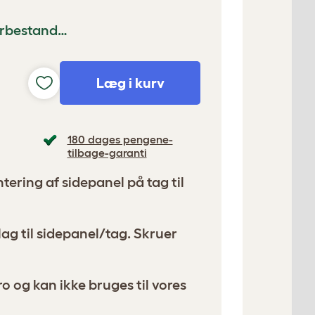
gerbestand…
Læg i kurv
180 dages pengene-
tilbage-garanti
tering af sidepanel på tag til
ag til sidepanel/tag. Skruer
ro og kan ikke bruges til vores