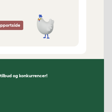
upportside
 tilbud og konkurrencer!