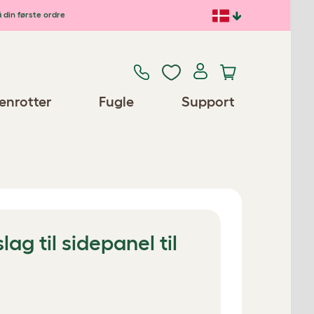
 din første ordre
enrotter
Fugle
Support
lag til sidepanel til