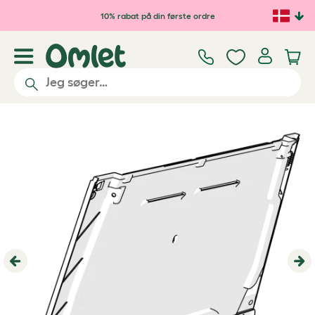
Gå til hovedindhold
10% rabat på din første ordre
Previous
Ne