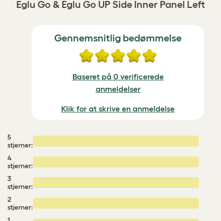
Eglu Go & Eglu Go UP Side Inner Panel Left
Gennemsnitlig bedømmelse
Baseret på 0 verificerede
anmeldelser
Klik for at skrive en anmeldelse
5
stjerner:
4
stjerner:
3
stjerner:
2
stjerner:
1