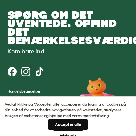
SPØRG OM DET
UVENTEDE. OPFIND
DET
BEMÆRKELSESVÆRDI
Kom bare ind.
Handelsbetingelser
Cookie- og privatlivspolitik
Cookie Settings
Ved at klikke på "Accepter alle" accepterer du lagring af cookies på
Sitemap
din enhed for at forbedre navigationen på webstedet, analysere
brugen af ​​webstedet og hjælpe med vores markedsføring.
VAT-nummer: DE317631106
Accepter alle
Virksomhedens registreringsnummer:
05028498