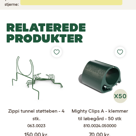
stjerne:
RELATEREDE
PRODUKTER
Mighty Clips A - klemmer
Zippi tunnel støtteben - 4
til løbegård - 50 stk
stk.
810.0024.050000
063.0023
70,00 kr.
150,00 kr.