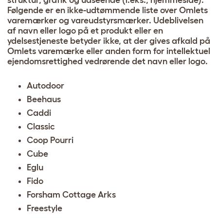
struktur, grafik og udseende (f.eks., hjemmeside).
Følgende er en ikke-udtømmende liste over Omlets
varemærker og vareudstyrsmærker. Udeblivelsen
af navn eller logo på et produkt eller en
ydelsestjeneste betyder ikke, at der gives afkald på
Omlets varemærke eller anden form for intellektuel
ejendomsrettighed vedrørende det navn eller logo.
Autodoor
Beehaus
Caddi
Classic
Coop Pourri
Cube
Eglu
Fido
Forsham Cottage Arks
Freestyle