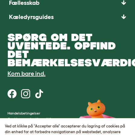
Fællesskab
Kæledyrsguides
SPØRG OM DET
UVENTEDE. OPFIND
DET
BEMÆRKELSESVÆRDI
Kom bare ind.
Handelsbetingelser
Cookie- og privatlivspolitik
Cookie Settings
Ved at klikke på "Accepter alle" accepterer du lagring af cookies på
Sitemap
din enhed for at forbedre navigationen på webstedet, analysere