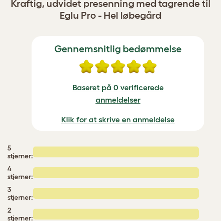
Kraftig, udvidet presenning med tagrende til
Eglu Pro - Hel løbegård
Gennemsnitlig bedømmelse
Baseret på 0 verificerede
anmeldelser
Klik for at skrive en anmeldelse
5
stjerner:
4
stjerner:
3
stjerner:
2
stjerner: