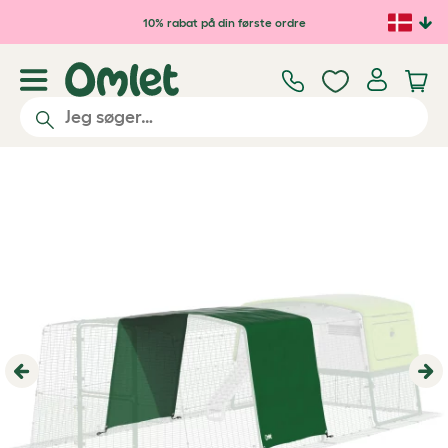
Gå til hovedindhold
10% rabat på din første ordre
Previous
Ne