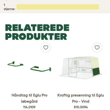
1
stjerne:
RELATEREDE
PRODUKTER
Håndtag til Eglu Pro
Kraftig presenning til Eglu
løbegård
Pro - Vind
114.0109
810.0094