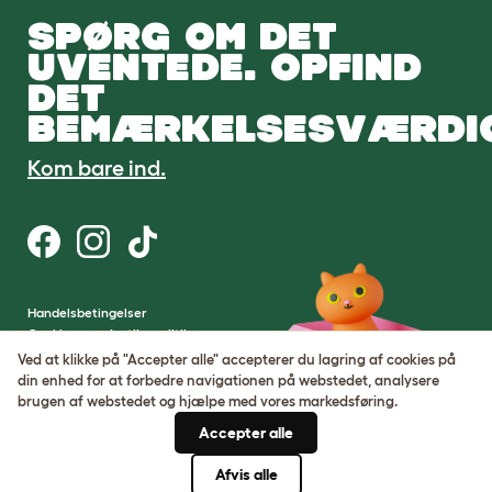
SPØRG OM DET
UVENTEDE. OPFIND
DET
BEMÆRKELSESVÆRDI
Kom bare ind.
Handelsbetingelser
Cookie- og privatlivspolitik
Cookie Settings
Ved at klikke på "Accepter alle" accepterer du lagring af cookies på
Sitemap
din enhed for at forbedre navigationen på webstedet, analysere
brugen af ​​webstedet og hjælpe med vores markedsføring.
VAT-nummer: DE317631106
Accepter alle
Virksomhedens registreringsnummer:
05028498
Afvis alle
© Omlet 2026