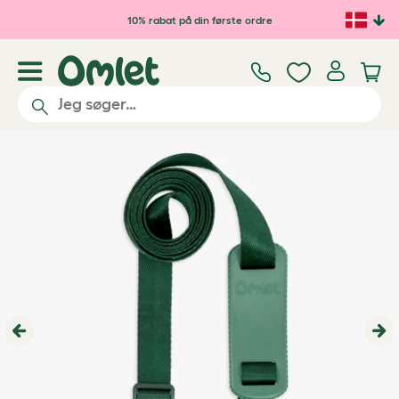
Gå til hovedindhold
10% rabat på din første ordre
Previous
Ne