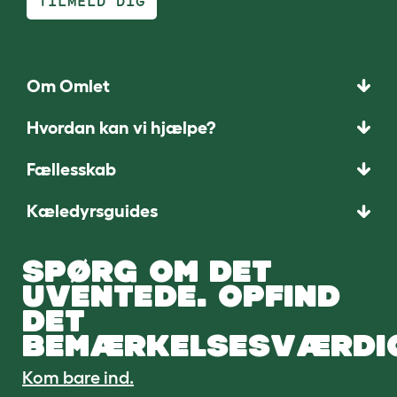
TILMELD DIG
Om Omlet
Hvordan kan vi hjælpe?
Fællesskab
Kæledyrsguides
SPØRG OM DET
UVENTEDE. OPFIND
DET
BEMÆRKELSESVÆRDI
Kom bare ind.