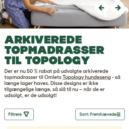
Previous
Nex
ARKIVEREDE
TOPMADRASSER
TIL TOPOLOGY
Der er nu 50 % rabat på udvalgte arkiverede
topmadrasser til Omlets
Topology hundeseng
- så
længe lager haves. Disse designs er ikke
tilgængelige længe, så slå til nu – når de er
udsolgt, er de udsolgt!
Filtrere
Sort: Fremhævede
Toggle dropd