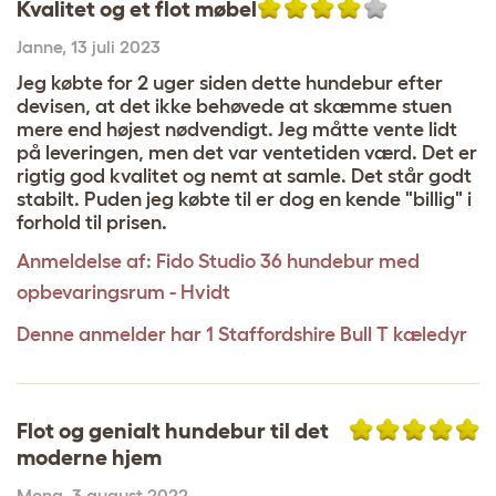
Kvalitet og et flot møbel
Janne
,
13 juli 2023
Jeg købte for 2 uger siden dette hundebur efter
devisen, at det ikke behøvede at skæmme stuen
mere end højest nødvendigt. Jeg måtte vente lidt
på leveringen, men det var ventetiden værd. Det er
rigtig god kvalitet og nemt at samle. Det står godt
stabilt. Puden jeg købte til er dog en kende "billig" i
forhold til prisen.
Anmeldelse af:
Fido Studio 36 hundebur med
opbevaringsrum - Hvidt
Denne anmelder har 1 Staffordshire Bull T kæledyr
Flot og genialt hundebur til det
moderne hjem
Mona
,
3 august 2022