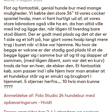
Flot og fantastisk, genial hunde bur med mange
muligheder. Vi købte den store 36” til vores cocker
spaniel hvalp, men vi fant hurtigt ud af, at vores
store labradore også ville ha en, da han altid ville
med ind og ligge der, når lågen til hverdag bare
stod åbent. Der er godt med plads og det at der er
1 side og et loft på, har gjort vores hvalp langt mere
tryg i buret når vi ikke var hjemme. Nu hvor de
begge er voksne er der stadig god plads til at de
begge ligger sig i samme bur af og til og slapper af
sammen, (med lågen åbent, som var det en kurv)
trods de har en hver, de elsker den. Et fantastisk
køb, som passer ind i alle hjem hvor man ønsker at
et hundebur står og er smukt og brugbart i
hjemmet. 5 stjerner herfra…. 10 hvis man kunne
????
Anmeldelse af:
Fido Studio 24 hundebur med
opbevaringsrum - Hvidt