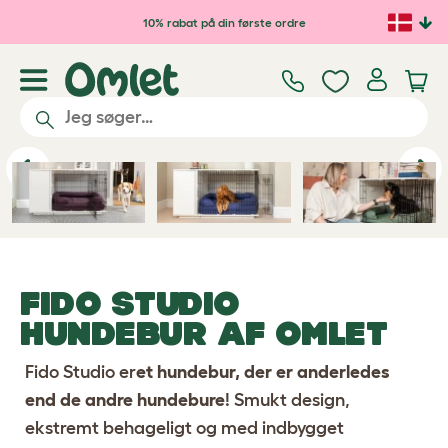
Gå til hovedindhold
10% rabat på din første ordre
Previous
Ne
FIDO STUDIO
HUNDEBUR
AF OMLET
Fido Studio er
et hundebur, der er anderledes
end de andre hundebure
! Smukt design,
ekstremt behageligt og med indbygget