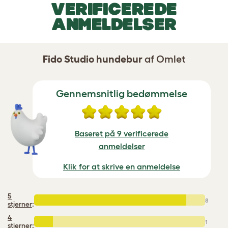
VERIFICEREDE
ANMELDELSER
Fido Studio hundebur
af Omlet
Gennemsnitlig bedømmelse
Baseret på 9 verificerede
anmeldelser
Klik for at skrive en anmeldelse
5
8
stjerner
:
4
1
stjerner
: