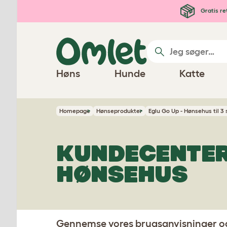
Gå til hovedindhold
Gratis re
Høns
Hunde
Katte
Homepage
Hønseprodukter
Eglu Go Up - Hønsehus til 3
KUNDECENTER
HØNSEHUS
Gennemse vores brugsanvisninger og i