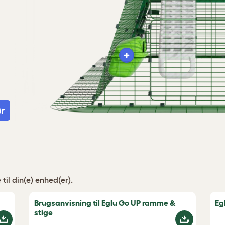
ør
il din(e) enhed(er).
Brugsanvisning til Eglu Go UP ramme &
Eg
stige