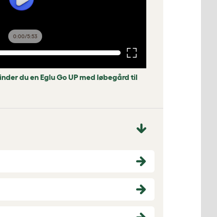
0:00
/
5:53
nder du en Eglu Go UP med løbegård til