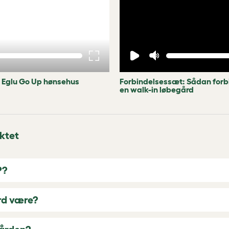
t Eglu Go Up hønsehus
Forbindelsessæt: Sådan forbi
en walk-in løbegård
ktet
P?
ård være?