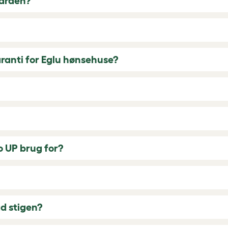
gården?
aranti for Eglu hønsehuse?
o UP brug for?
ad stigen?