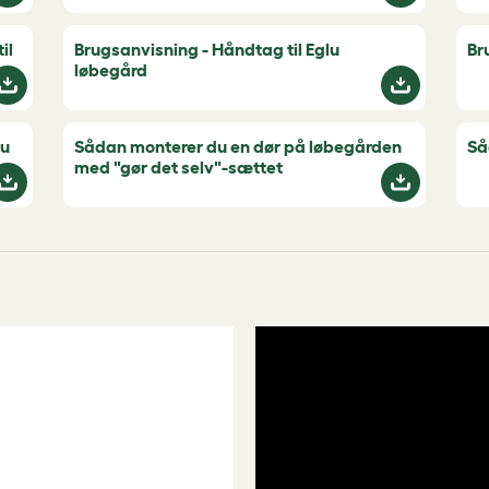
il
Brugsanvisning - Håndtag til Eglu
Br
løbegård
lu
Sådan monterer du en dør på løbegården
Så
med "gør det selv"-sættet