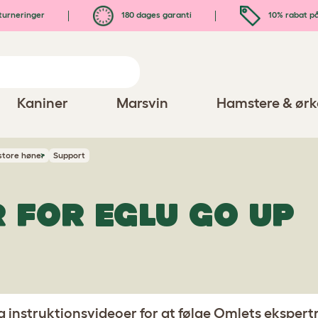
turneringer
180 dages garanti
10% rabat på
Kaniner
Marsvin
Hamstere & ørk
 store høner
Support
 FOR EGLU GO UP
nstruktionsvideoer for at følge Omlets ekspertrå