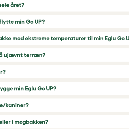
ele året?
flytte min Go UP?
jakke mod ekstreme temperaturer til min Eglu Go 
på ujævnt terræn?
er?
 bygge min Eglu Go UP?
te/kaniner?
eller i møgbakken?