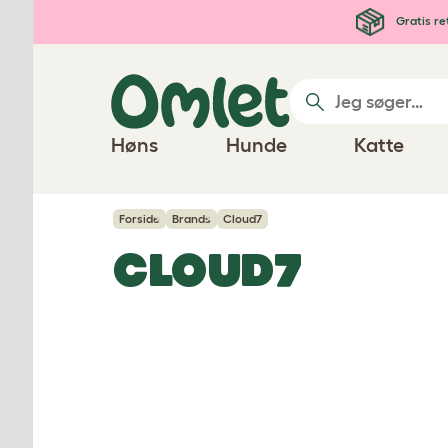
Gå til hovedindhold
Gratis re
Høns
Hunde
Katte
Forside
Brands
Cloud7
CLOUD7