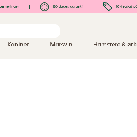
turneringer
180 dages garanti
10% rabat på
Kaniner
Marsvin
Hamstere & ørk