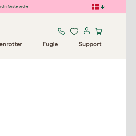
 din første ordre
enrotter
Fugle
Support