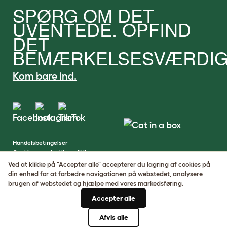
SPØRG OM DET
UVENTEDE. OPFIND
DET
BEMÆRKELSESVÆRDIG
Kom bare ind.
Handelsbetingelser
Cookie- og privatlivspolitik
Cookie Settings
Ved at klikke på "Accepter alle" accepterer du lagring af cookies på
Sitemap
din enhed for at forbedre navigationen på webstedet, analysere
brugen af ​​webstedet og hjælpe med vores markedsføring.
VAT-nummer: DE317631106
Accepter alle
Virksomhedens registreringsnummer:
05028498
Afvis alle
© Omlet 2026