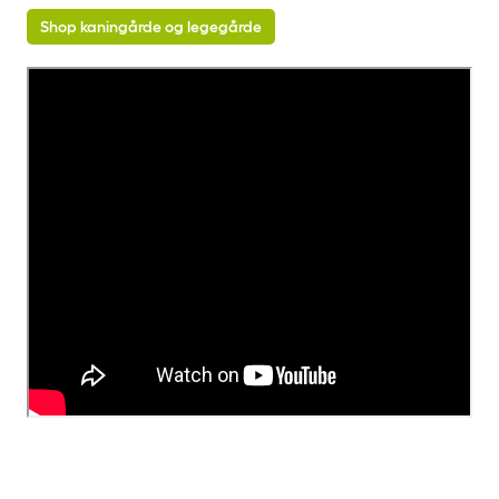
Shop kaningårde og legegårde