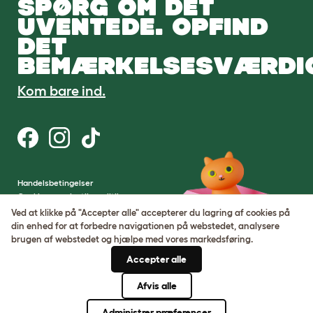
SPØRG OM DET
UVENTEDE. OPFIND
DET
BEMÆRKELSESVÆRDI
Kom bare ind.
Handelsbetingelser
Cookie- og privatlivspolitik
Cookie Settings
Ved at klikke på "Accepter alle" accepterer du lagring af cookies på
Sitemap
din enhed for at forbedre navigationen på webstedet, analysere
brugen af ​​webstedet og hjælpe med vores markedsføring.
VAT-nummer: DE317631106
Accepter alle
Virksomhedens registreringsnummer:
05028498
Afvis alle
© Omlet 2026
Administrer præferencer