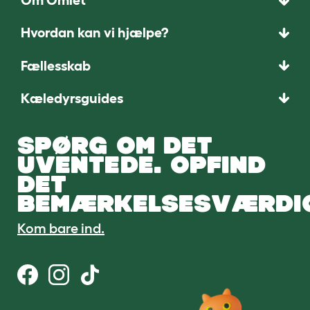
Om Omlet
Hvordan kan vi hjælpe?
Fællesskab
Kæledyrsguides
SPØRG OM DET
UVENTEDE. OPFIND
DET
BEMÆRKELSESVÆRDI
Kom bare ind.