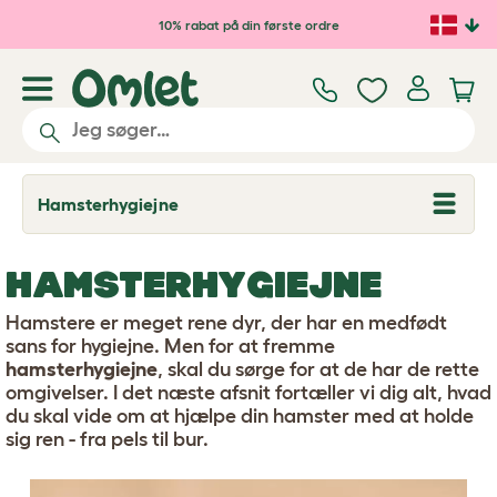
Gå til hovedindhold
10% rabat på din første ordre
Hamsterhygiejne
T
o
g
g
HAMSTERHYGIEJNE
l
e
d
Hamstere er meget rene dyr, der har en medfødt
r
sans for hygiejne. Men for at fremme
o
hamsterhygiejne
, skal du sørge for at de har de rette
p
d
omgivelser. I det næste afsnit fortæller vi dig alt, hvad
o
du skal vide om at hjælpe din hamster med at holde
w
sig ren - fra pels til bur.
n