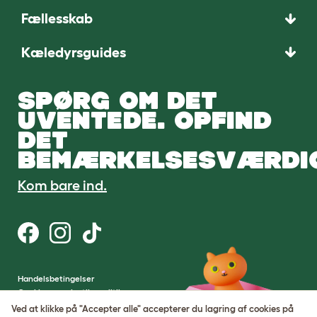
Fællesskab
Kæledyrsguides
SPØRG OM DET
UVENTEDE. OPFIND
DET
BEMÆRKELSESVÆRDI
Kom bare ind.
Handelsbetingelser
Cookie- og privatlivspolitik
Cookie Settings
Ved at klikke på "Accepter alle" accepterer du lagring af cookies på