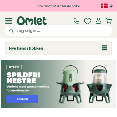
Gå til hovedindhold
10% rabat på din første ordre
Nye høns i flokken
T
o
g
g
l
e
d
r
o
p
d
o
w
n