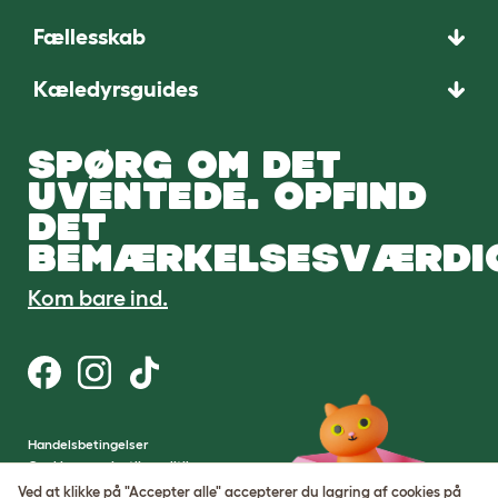
Fællesskab
Kæledyrsguides
SPØRG OM DET
UVENTEDE. OPFIND
DET
BEMÆRKELSESVÆRDI
Kom bare ind.
Handelsbetingelser
Cookie- og privatlivspolitik
Cookie Settings
Ved at klikke på "Accepter alle" accepterer du lagring af cookies på