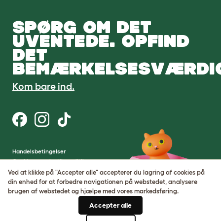
SPØRG OM DET
UVENTEDE. OPFIND
DET
BEMÆRKELSESVÆRDI
Kom bare ind.
Handelsbetingelser
Cookie- og privatlivspolitik
Cookie Settings
Ved at klikke på "Accepter alle" accepterer du lagring af cookies på
Sitemap
din enhed for at forbedre navigationen på webstedet, analysere
brugen af ​​webstedet og hjælpe med vores markedsføring.
VAT-nummer: DE317631106
Accepter alle
Virksomhedens registreringsnummer: