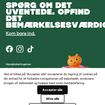
SPØRG OM DET
UVENTEDE. OPFIND
DET
BEMÆRKELSESVÆRDI
Kom bare ind.
Handelsbetingelser
Cookie- og privatlivspolitik
Cookie Settings
Ved at klikke på "Accepter alle" accepterer du lagring af cookies på
Sitemap
din enhed for at forbedre navigationen på webstedet, analysere
brugen af ​​webstedet og hjælpe med vores markedsføring.
VAT-nummer: DE317631106
Accepter alle
Virksomhedens registreringsnummer:
05028498
Afvis alle
© Omlet 2026