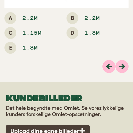
A
B
2.2M
2.2M
C
D
1.15M
1.8M
E
1.8M
Previous
Næs
KUNDEBILLEDER
Det hele begyndte med Omlet. Se vores lykkelige
kunders forskellige Omlet-opsætninger.
Upload dine egne billeder