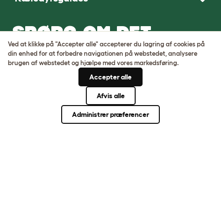
SPØRG OM DET
UVENTEDE. OPFIND
Ved at klikke på "Accepter alle" accepterer du lagring af cookies på
DET
din enhed for at forbedre navigationen på webstedet, analysere
brugen af ​​webstedet og hjælpe med vores markedsføring.
BEMÆRKELSESVÆRDI
Accepter alle
Kom bare ind.
Afvis alle
Administrer præferencer
Handelsbetingelser
Cookie- og privatlivspolitik
Cookie Settings
Sitemap
VAT-nummer: DE317631106
Virksomhedens registreringsnummer: