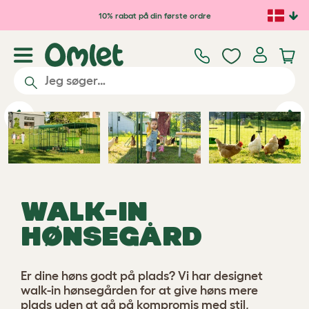
Gå til hovedindhold
10% rabat på din første ordre
Previous
Ne
WALK-IN
HØNSEGÅRD
Er dine høns godt på plads? Vi har designet
walk-in hønsegården for at give høns mere
plads uden at gå på kompromis med stil,