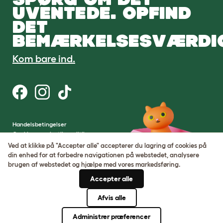
UVENTEDE. OPFIND
DET
BEMÆRKELSESVÆRDI
Kom bare ind.
Handelsbetingelser
Cookie- og privatlivspolitik
Cookie Settings
Ved at klikke på "Accepter alle" accepterer du lagring af cookies på
Sitemap
din enhed for at forbedre navigationen på webstedet, analysere
brugen af ​​webstedet og hjælpe med vores markedsføring.
VAT-nummer: DE317631106
Accepter alle
Virksomhedens registreringsnummer:
05028498
Afvis alle
© Omlet 2026
Administrer præferencer