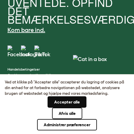
UVENTEDE. OPFIND
DET
BEMÆRKELSESVÆRDIG
Kom bare ind.
Handelsbetingelser
Cookie- og privatlivspolitik
Cookie Settings
Ved at klikke på "Accepter alle" accepterer du lagring af cookies på
Sitemap
din enhed for at forbedre navigationen på webstedet, analysere
brugen af ​​webstedet og hjælpe med vores markedsføring.
VAT-nummer: DE317631106
Accepter alle
Virksomhedens registreringsnummer:
05028498
Afvis alle
© Omlet 2026
Administrer præferencer